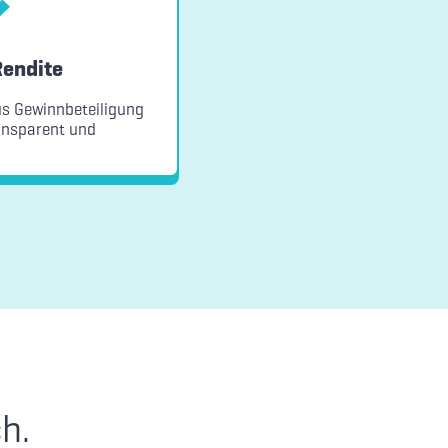
Rendite
us Gewinnbeteiligung
ransparent und
h.